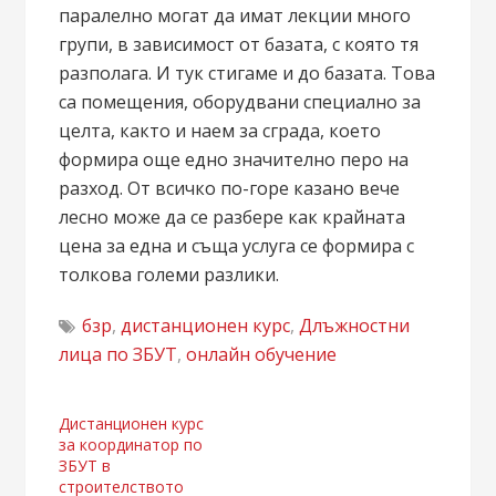
паралелно могат да имат лекции много
групи, в зависимост от базата, с която тя
разполага. И тук стигаме и до базата. Това
са помещения, оборудвани специално за
целта, както и наем за сграда, което
формира още едно значително перо на
разход. От всичко по-горе казано вече
лесно може да се разбере как крайната
цена за една и съща услуга се формира с
толкова големи разлики.
бзр
,
дистанционен курс
,
Длъжностни
лица по ЗБУТ
,
онлайн обучение
Навигация
Дистанционен курс
за координатор по
ЗБУТ в
строителството