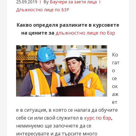
25.09.2019
By
Ваучери за заети лица
Длъжностно лице по БЗР
Какво определя разликите в курсовете
на цените за
длъжностно лице по бзр
Ко
гат
о
се
ок
аж
ет
е в ситуация, в която се налага да обучите
себе си или свой служител в
курс по бзр
,
неминуемо ще започнете да се
интересувате и да търсите много