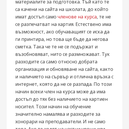
материалите за подготовка. Тъй като те
са качени на сайта на школата, до който
имат достъп само
членове на курса
, те не
се разпечатват на хартия. Естествено има
възможност, ако обучаващият се иска да
ги принтира, но това ще бъде да негова
сметка. Така че те не се подържат и
възобновяват, нито се размножават. Тук
разходите са само относно добрата
организация и обновяване на сайта, както
и наличието на сървър и отлична връзка с
интернет, която да не се разпада. По този
начин всеки член на курса може да има
достъп до тях без наличието на хартиен
носител. Този начин на обучение
значително намалява и разходите за
хонорари на преподаватели. И не само