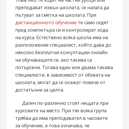
това. Ако те ходят на частни уроци или
преподават извън школата, се налага да
пътуват за сметка на школата. При
дистанционното обучение
те само седят
пред компютъра си и контролират хода
на курса. Естествено всяка школа има на
разположение специалист, който дава до
няколко безплатни консултации онлайн
на обучаващите се, ако такива са
потърсени. Тогава един или двама такива
специалисти, в зависимост от обхвата на
школата, могат да се окажат повече от
достатъчни за целта.
Далеч по-различно стоят нещата при
курсовете на място. При тях всяка група
трябва да има преподавател в часовете
за обучение, а това означава, че