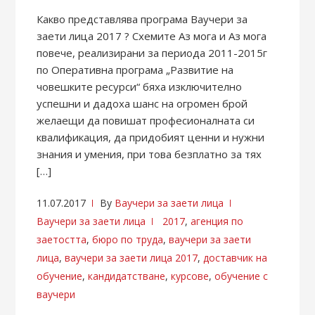
Какво представлява програма Ваучери за
заети лица 2017 ? Схемите Аз мога и Аз мога
повече, реализирани за периода 2011-2015г
по Оперативна програма „Развитие на
човешките ресурси“ бяха изключително
успешни и дадоха шанс на огромен брой
желаещи да повишат професионалната си
квалификация, да придобият ценни и нужни
знания и умения, при това безплатно за тях
[…]
11.07.2017
By
Ваучери за заети лица
Ваучери за заети лица
2017
,
агенция по
заетостта
,
бюро по труда
,
ваучери за заети
лица
,
ваучери за заети лица 2017
,
доставчик на
обучение
,
кандидатстване
,
курсове
,
обучение с
ваучери