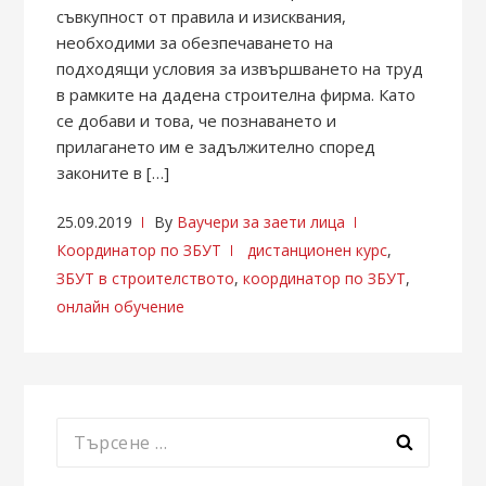
съвкупност от правила и изисквания,
необходими за обезпечаването на
подходящи условия за извършването на труд
в рамките на дадена строителна фирма. Като
се добави и това, че познаването и
прилагането им е задължително според
законите в […]
25.09.2019
By
Ваучери за заети лица
Координатор по ЗБУТ
дистанционен курс
,
ЗБУТ в строителството
,
координатор по ЗБУТ
,
онлайн обучение
Търсене
за: